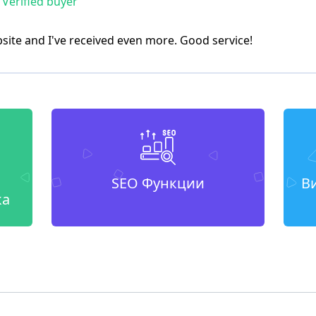
Verified buyer
bsite and I've received even more. Good service!
SEO Функции
В
ка