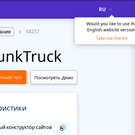
RU
Would you like to use t
English website version
68257
ание
Take me there
unkTruck
тный тест
Посмотреть Демо
ристики
й конструктор сайтов