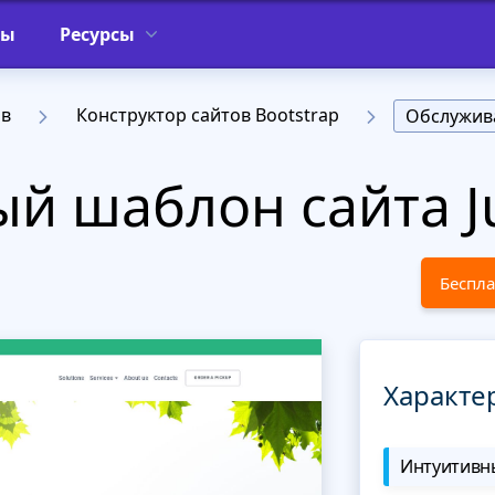
фы
Ресурсы
ов
Конструктор сайтов Bootstrap
Обслужив
й шаблон сайта J
Беспла
Характе
Интуитивны