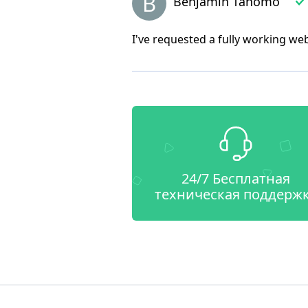
B
Benjamin Tahomo
I've requested a fully working we
24/7 Бесплатная
техническая поддерж