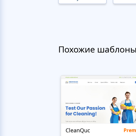
Похожие шаблон
CleanQuc
Pre