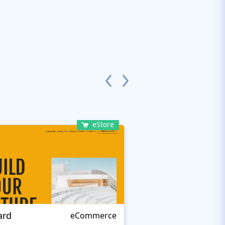
eStore
ard
Remo Smart
eCommerce