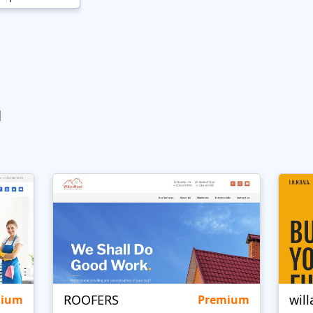
ы
ROOFERS
will
mium
Premium