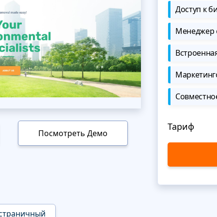
Доступ к б
Менеджер 
Встроенна
Маркетинг
Совместно
Тариф
Посмотреть Демо
страничный