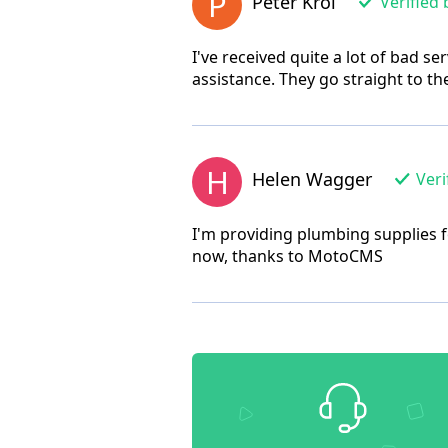
P
Peter Krol
Verified 
I've received quite a lot of bad 
assistance. They go straight to the
H
Helen Wagger
Veri
I'm providing plumbing supplies f
now, thanks to MotoCMS