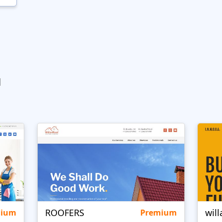
ы
ROOFERS
will
mium
Premium