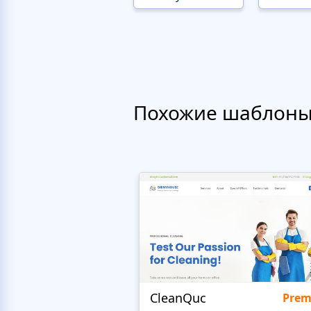
Похожие шаблон
CleanQuc
Pre