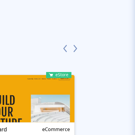
eStore
ard
Remo Smart
eCommerce