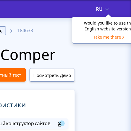
RU
Would you like to use t
English website version
184638
е
Take me there
 Comper
тный тест
Посмотреть Демо
ристики
й конструктор сайтов