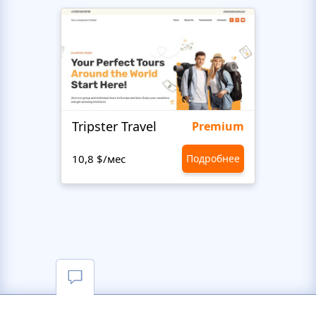
Tripster Travel
Adve
Premium
10,8 $/мес
Подробнее
10,8 $