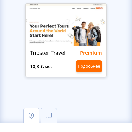
Tripster Travel
Adve
Premium
10,8 $/мес
Подробнее
10,8 $