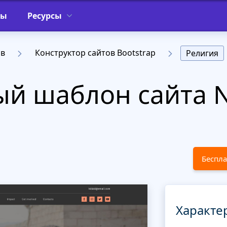
фы
Ресурсы
ов
Конструктор сайтов Bootstrap
Религия
й шаблон сайта N
Беспла
Характе