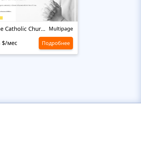
Hope Catholic Church
Brotherly Love
Multipage
8 $/мес
10,8 $/мес
Подробнее