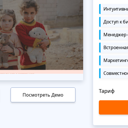
Интуитивны
Доступ к б
Менеджер 
Встроенна
Маркетинг
Совместно
Тариф
Посмотреть Демо