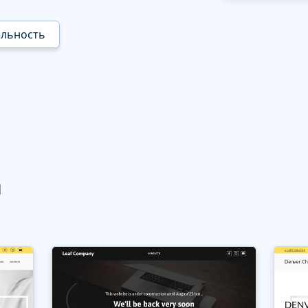
ельность
ы