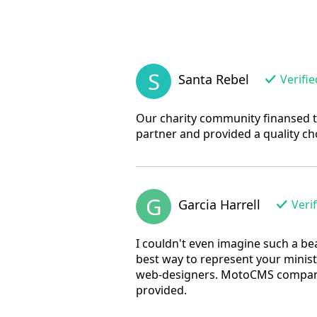
S
Santa Rebel
Verifie
Our charity community finansed t
partner and provided a quality ch
G
Garcia Harrell
Verif
I couldn't even imagine such a bea
best way to represent your minist
web-designers. MotoCMS company gi
provided.