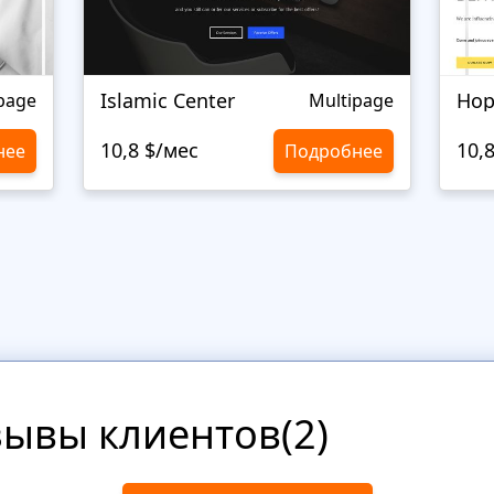
Islamic Center
page
Multipage
10,8 $/мес
10,
нее
Подробнее
зывы клиентов(2)