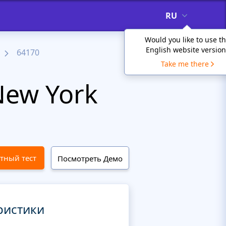
RU
Would you like to use t
English website version
64170
Take me there
ew York
тный тест
Посмотреть Демо
ристики