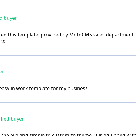
ed buyer
ed this template, provided by MotoCMS sales department. It
rs
er
y easy in work template for my business
fied buyer
o the eye and simple to customize theme. It is equipped wit