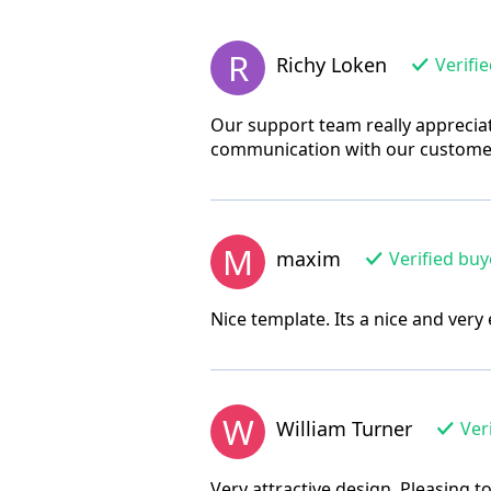
R
Richy Loken
Verifi
Our support team really appreciat
communication with our custome
M
maxim
Verified buy
Nice template. Its a nice and ver
W
William Turner
Veri
Very attractive design. Pleasing t