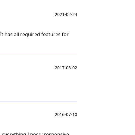
2021-02-24
 has all required features for
2017-03-02
2016-07-10
h everything I need: responsive