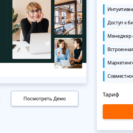
Интуитивны
Доступ к б
Менеджер 
Встроенна
Маркетинг
Совместно
Тариф
Посмотреть Демо