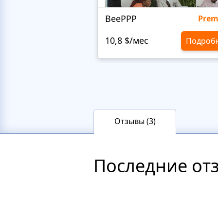
BeePPP
Pre
10,8 $/мес
Подроб
Отзывы (3)
Последние от