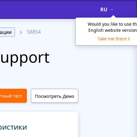
RU
Would you like to use t
English website version
58854
ации
Take me there
upport
тный тест
Посмотреть Демо
ристики