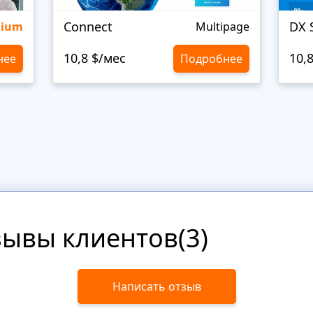
Connect
DX 
mium
Multipage
10,8 $/мес
10,
нее
Подробнее
зывы клиентов(3)
Написать отзыв