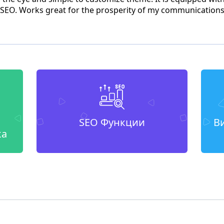
d SEO. Works great for the prosperity of my communicatio
SEO Функции
В
ка