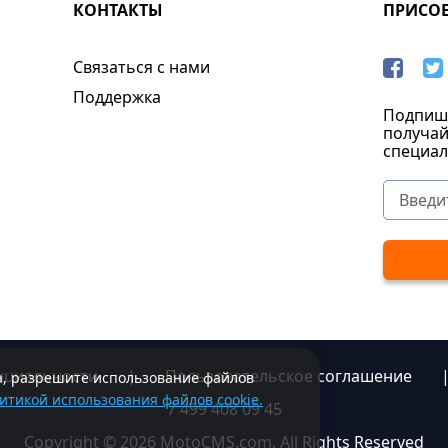
КОНТАКТЫ
ПРИСО
Связаться с нами
Поддержка
Подпиши
получай
специал
нциальности
|
Пользовательское соглашение
та, разрешите использование файлов
итикой использования файлов cookie.
7 499 408 09 45
Copyright © 2026 MotoCMS.com. All Rights Reserved