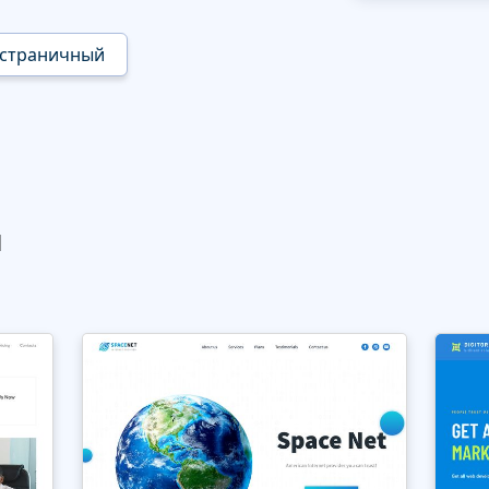
страничный
ы