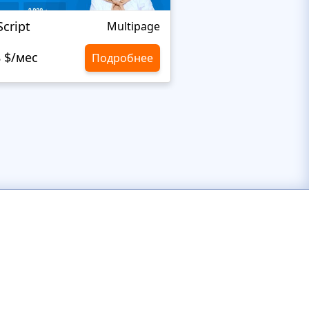
Script
Dimson
Multipage
8 $/мес
10,8 $/мес
Подробнее