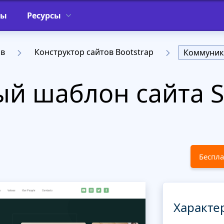
фы
Ресурсы
ов
Конструктор сайтов Bootstrap
Коммуник
й шаблон сайта S
Беспла
Характе