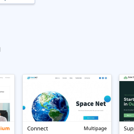
ы
Connect
Sup
mium
Multipage