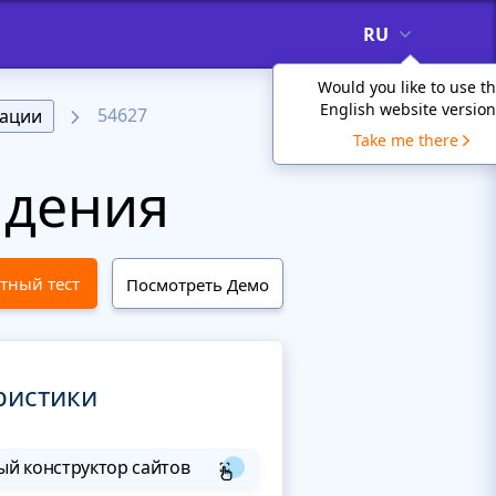
RU
Would you like to use t
English website version
54627
ации
Take me there
идения
тный тест
Посмотреть Демо
ристики
й конструктор сайтов