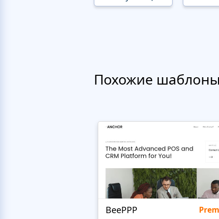
Похожие шаблон
BeePPP
Pre