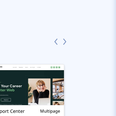
port Center
DX Script
Multipage