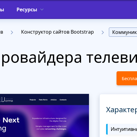
фы
Ресурсы
ов
Конструктор сайтов Bootstrap
Коммуник
провайдера телев
Беспла
Характе
Интуитивны