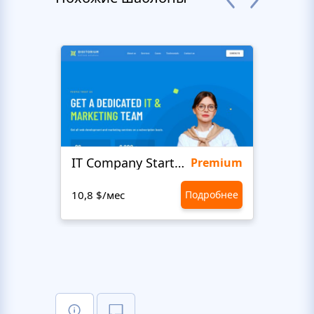
IT Company Startup
Maxi
Premium
10,8 $/мес
Подробнее
10,8 $