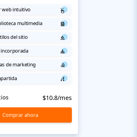
 web intuitivo
blioteca multimedia
ilos del sitio
 incorporada
as de marketing
mpartida
cios
$10.8/mes
Comprar ahora