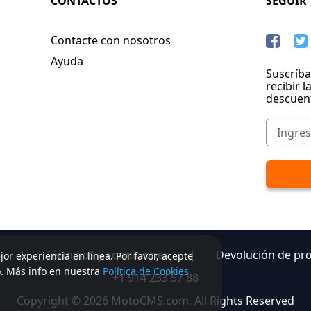
CONTACTOS
SEGUIR
Contacte con nosotros
Ayuda
Suscríba
recibir l
descuen
|
Términos y condiciones
|
Devolución de pr
jor experiencia en línea. Por favor, acepte
o. Más info en nuestra
Política de Cookies
+1 914 233 57 88
Copyright © 2026 MotoCMS.com. All Rights Reserved