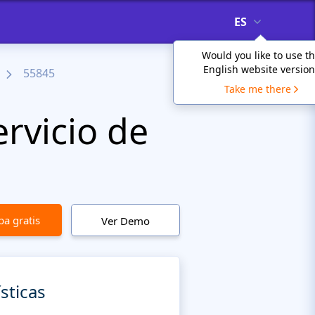
ES
Would you like to use t
English website version
55845
Take me there
rvicio de
a gratis
Ver Demo
sticas