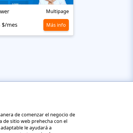
twer
ReLabs
Multipage
8 $/mes
10,8 $/mes
Más info
anera de comenzar el negocio de
la de sitio web prehecha con el
adaptable le ayudará a