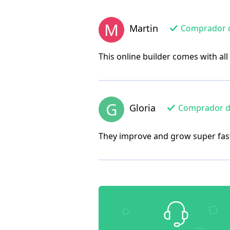
M
Martin
Comprador de
This online builder comes with al
G
Gloria
Comprador de 
They improve and grow super fas