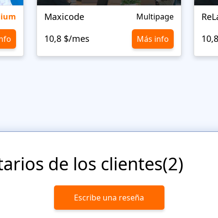
Maxicode
ReL
mium
Multipage
10,8 $/mes
10,
nfo
Más info
rios de los clientes(2)
Escribe una reseña