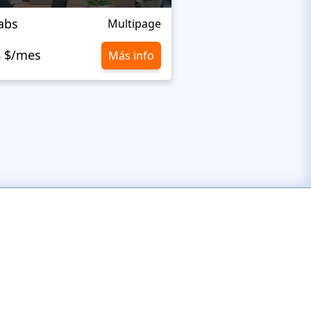
abs
Teky
Multipage
8 $/mes
10,8 $/mes
Más info