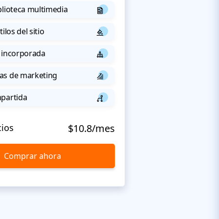
blioteca multimedia
ilos del sitio
 incorporada
as de marketing
mpartida
cios
$10.8/mes
Comprar ahora