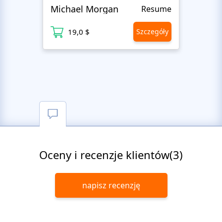
Michael Morgan
Luca
Resume
19,0 $
Szczegóły
1
Oceny i recenzje klientów(3)
napisz recenzję