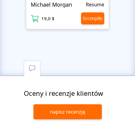
Michael Morgan
Luca
Resume
19,0 $
Szczegóły
1
Oceny i recenzje klientów
napisz recenzję