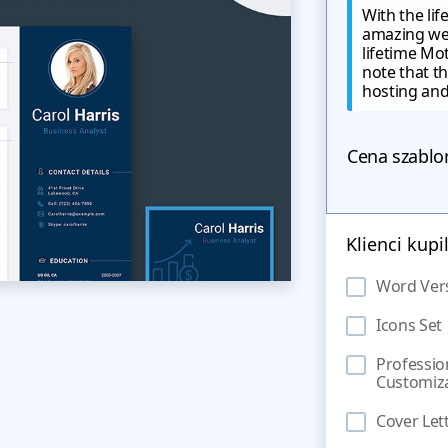
With the lif
amazing we
lifetime Mo
note that th
hosting an
Cena szablo
Klienci kupi
Word Ver
Icons Set
Professio
Customiz
Cover Let