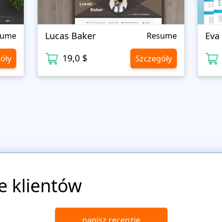
Lucas Baker
Eva
sume
Resume
19,0 $
óły
Szczegóły
e klientów
napisz recenzję