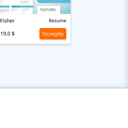
 Fisher
Daniel Gray
Resume
19,0 $
19,0 $
Szczegóły