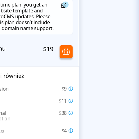
etime plan, you get an
bsite template and
toCMS updates. Please
is plan doesn’t include
d domain name support.
nu
$19
li również
sion
$9
$11
nal
$38
ation
ter
$4