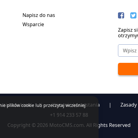
Napisz do nas
Wsparcie
Zapisz s
otrzymy
a zastrzeżone
|
Warunki korzystania
|
Zasady
ie plików cookie lub przeczytaj wcześniej
+1 914 233 57 88
Copyright © 2026 MotoCMS.com. All Rights Reserved