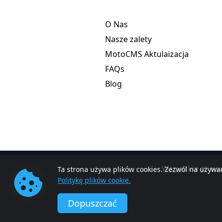
O Nas
Nasze zalety
MotoCMS Aktulaizacja
FAQs
Blog
Wszystkie praw
Ta strona używa plików cookies. Zezwól na używan
Politykę plików cookie.
Dopuszczać