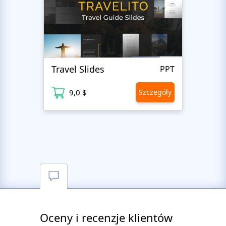
Travel Slides
Busin
PPT
9,0 $
Szczegóły
9
Oceny i recenzje klientów