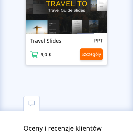
Travel Slides
Busin
PPT
9,0 $
Szczegóły
9
Oceny i recenzje klientów