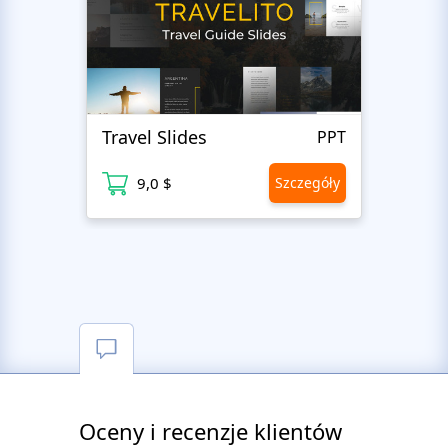
Travel Slides
Busin
PPT
9,0 $
Szczegóły
9
Oceny i recenzje klientów