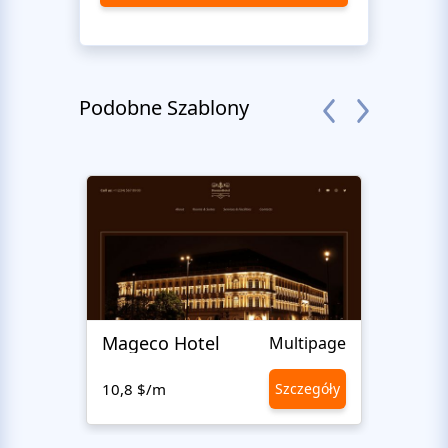
Podobne Szablony
Mageco Hotel
Multipage
10,8 $/m
Szczegóły
10,8 