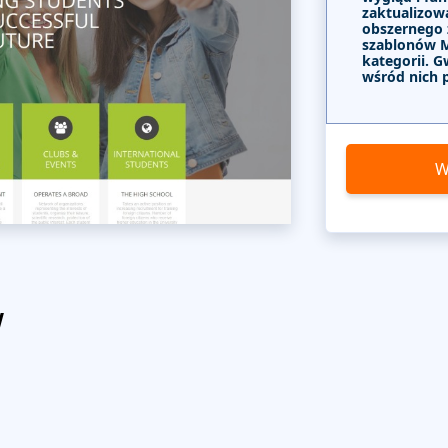
zaktualizow
obszernego
szablonów 
kategorii. G
wśród nich 
W
w