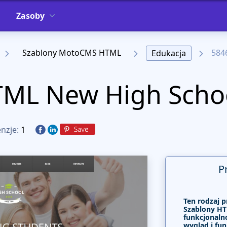
Zasoby
Szablony MotoCMS HTML
584
Edukacja
TML New High Scho
nzje:
1
P
Ten rodzaj p
Szablony HT
funkcjonalno
wygląd i fun