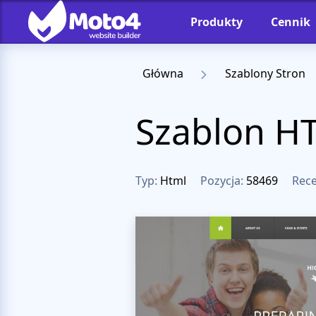
Produkty
Cennik
Główna
Szablony Stron
Szablon H
Typ:
Html
Pozycja:
58469
Rece