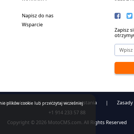
Napisz do nas
Wsparcie
Zapisz s
otrzymy
a zastrzeżone
|
Warunki korzystania
|
Zasady
ie plików cookie lub przeczytaj wcześniej
+1 914 233 57 88
Copyright © 2026 MotoCMS.com. All Rights Reserved