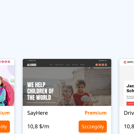
SayHere
Dri
mium
Premium
10,8 $/m
10,
óły
Szczegóły