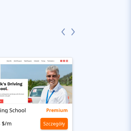
ving School
BusUp
Premium
8 $/m
10,8 $/m
Szczegóły