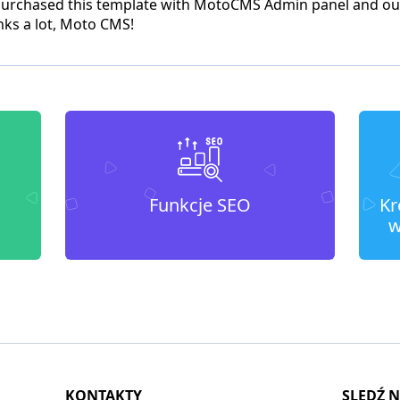
purchased this template with MotoCMS Admin panel and our
nks a lot, Moto CMS!
Funkcje SEO
Kr
w
KONTAKTY
SLEDŹ 