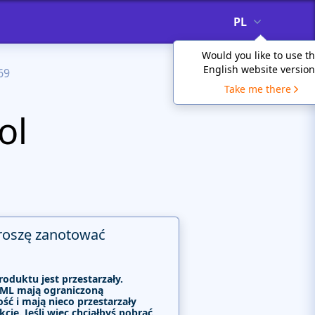
PL
Would you like to use t
English website version
69
Take me there
ol
roszę zanotować
roduktu jest przestarzały.
ML mają ograniczoną
ść i mają nieco przestarzały
kcje. Jeśli więc chciałbyś pobrać