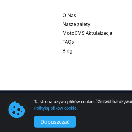
O Nas
Nasze zalety
MotoCMS Aktulaizacja
FAQs
Blog
Wszystkie praw
Ta strona używa plików cookies. Zezwól na używan
Politykę plików cookie.
Dopuszczać