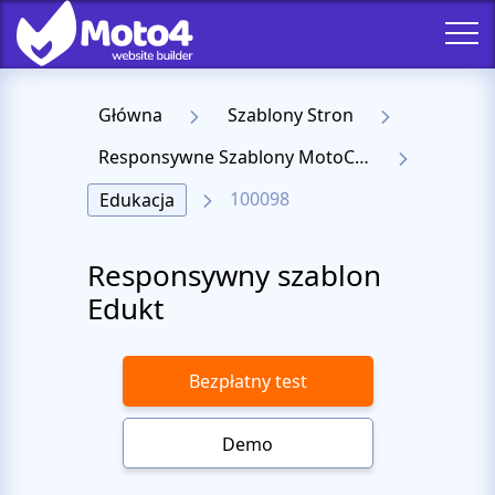
Główna
Szablony Stron
Responsywne Szablony MotoCMS 3
100098
Edukacja
Responsywny szablon
Edukt
Bezpłatny test
Demo