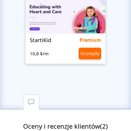
StartiKid
SayH
Premium
10,8 $/m
Szczegóły
10,8 
Oceny i recenzje klientów(2)