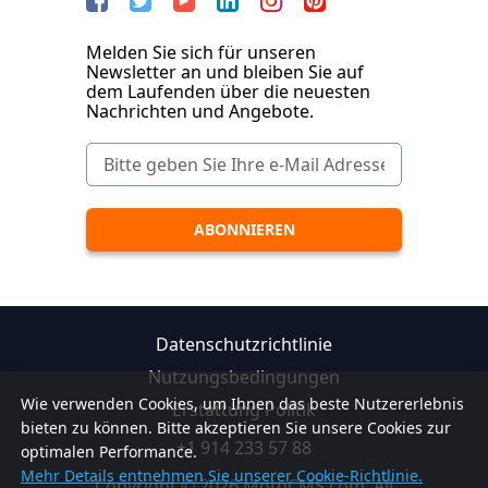
Melden Sie sich für unseren
Newsletter an und bleiben Sie auf
dem Laufenden über die neuesten
Nachrichten und Angebote.
Datenschutzrichtlinie
Nutzungsbedingungen
Wie verwenden Cookies, um Ihnen das beste Nutzererlebnis
Erstattung Politik
bieten zu können. Bitte akzeptieren Sie unsere Cookies zur
+1 914 233 57 88
optimalen Performance.
Mehr Details entnehmen Sie unserer Cookie-Richtlinie.
Copyright © 2026 MotoCMS.com. All