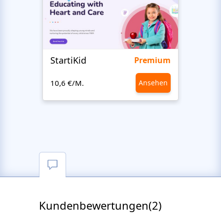
StartiKid
SayH
Premium
10,6 €/M.
Ansehen
10,6 €
Kundenbewertungen(2)