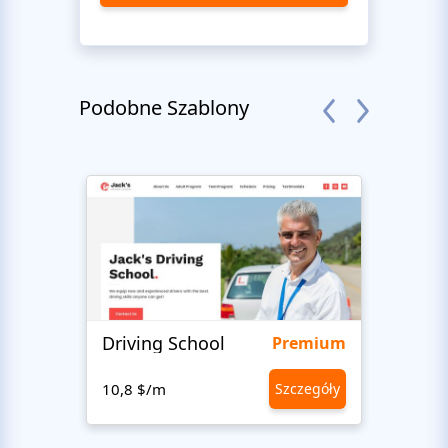
Podobne Szablony
Driving School
Class
Premium
10,8 $/m
Szczegóły
10,8 