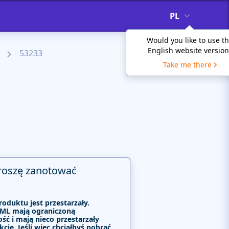
PL
Would you like to use t
English website version
53233
Take me there
roszę zanotować
roduktu jest przestarzały.
ML mają ograniczoną
ść i mają nieco przestarzały
kcje. Jeśli więc chciałbyś pobrać