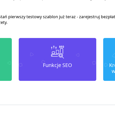
tań pierwszy testowy szablon już teraz - zarejestruj bezpła
ety.
Funkcje SEO
Kr
w