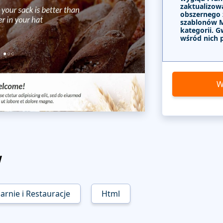
zaktualizow
obszernego
szablonów 
kategorii. G
wśród nich 
W
w
arnie i Restauracje
Html