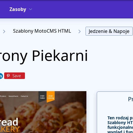
Zasoby
Szablony MotoCMS HTML
Jedzenie & Napoje
rony Piekarni
P
Ten rodzaj p
Szablony HT
funkcjonalno
wygląd i fun