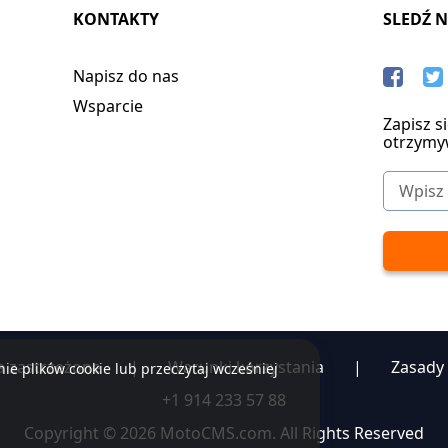
KONTAKTY
SLEDŹ 
Napisz do nas
Wsparcie
Zapisz s
otrzymy
a zastrzeżone
|
Warunki korzystania
|
Zasady
ie plików cookie lub przeczytaj wcześniej
+1 914 233 57 88
Copyright © 2026 MotoCMS.com. All Rights Reserved