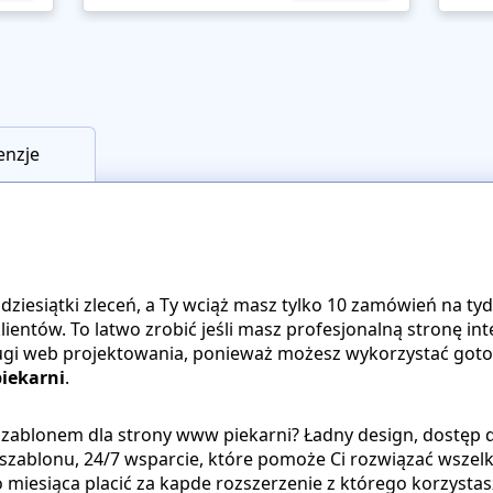
enzje
dziesiątki zleceń, a Ty wciąż masz tylko 10 zamówień na ty
klientów. To latwo zrobić jeśli masz profesjonalną stronę in
ugi web projektowania, ponieważ możesz wykorzystać gotow
piekarni
.
 szablonem dla strony www piekarni? Ładny design, dostęp
zablonu, 24/7 wsparcie, które pomoże Ci rozwiązać wszel
o miesiąca placić za kapde rozszerzenie z którego korzystasz