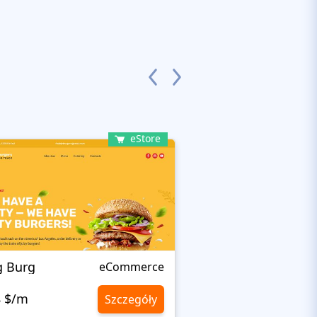
eStore
g Burg
BAKELEI
eCommerce
8 $/m
10,8 $/m
Szczegóły