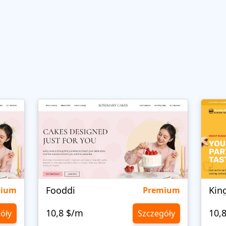
Fooddi
Kin
mium
Premium
10,8 $/m
10,
óły
Szczegóły