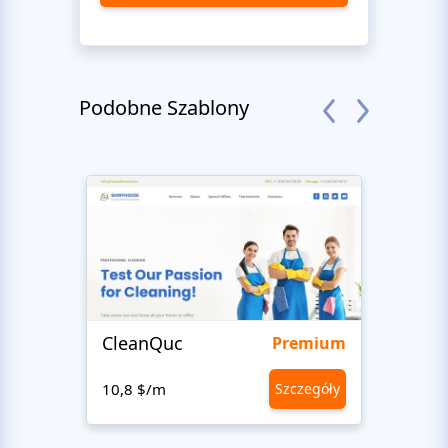
Podobne Szablony
CleanQuc
ROOF
Premium
10,8 $/m
Szczegóły
10,8 