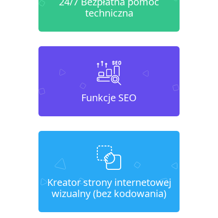
24/7 Bezpłatna pomoc
techniczna
Funkcje SEO
Kreator strony internetowej
wizualny (bez kodowania)