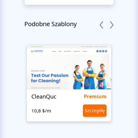
Podobne Szablony
CleanQuc
ROOF
Premium
10,8 $/m
Szczegóły
10,8 