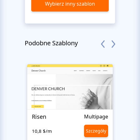
Wybierz inny szablon
Podobne Szablony
Risen
Islam
Multipage
10,8 $/m
Szczegóły
10,8 