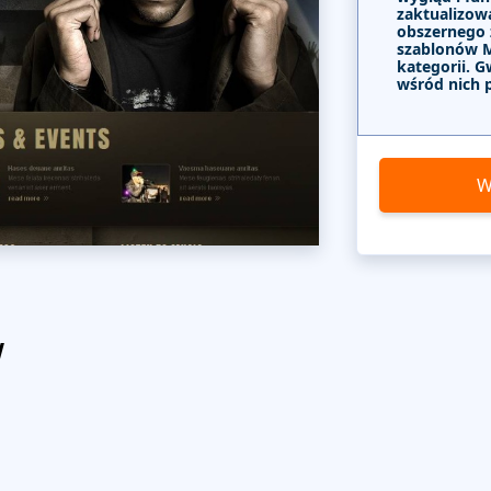
zaktualizow
obszernego
szablonów 
kategorii. G
wśród nich 
W
w