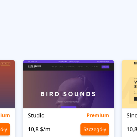
Studio
Sin
mium
Premium
10,8 $/m
10,
óły
Szczegóły