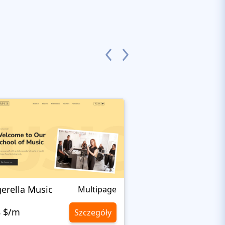
gerella Music
Theurgy
Multipage
8 $/m
10,8 $/m
Szczegóły