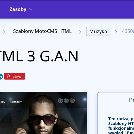
Zasoby
Szablony MotoCMS HTML
4350
Muzyka
TML 3 G.A.N
P
Ten rodzaj p
Szablony HT
funkcjonalno
wygląd i fun