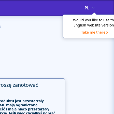
PL
Would you like to use t
English website version
6
Take me there
roszę zanotować
roduktu jest przestarzały.
ML mają ograniczoną
ść i mają nieco przestarzały
kcje. Jeśli więc chciałbyś pobrać