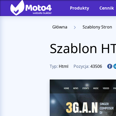
Produkty
Cennik
Główna
Szablony Stron
Szablon H
Typ:
Html
Pozycja:
43506