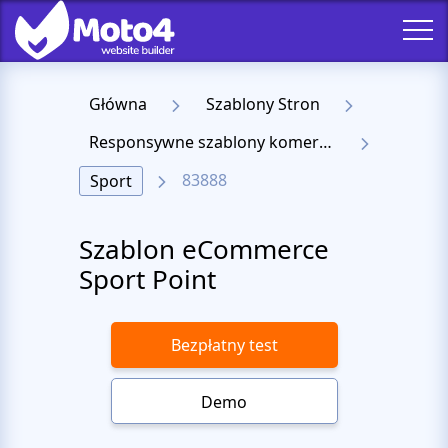
Główna
Szablony Stron
Responsywne szablony komercyjne
83888
Sport
Szablon eCommerce
Sport Point
Bezpłatny test
Demo