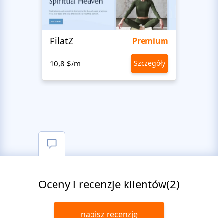
PilatZ
Ches
Premium
10,8 $/m
Szczegóły
10,8 
Oceny i recenzje klientów(2)
napisz recenzję