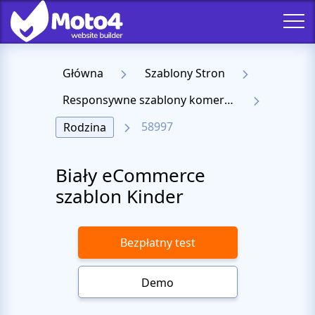
Główna
Szablony Stron
Responsywne szablony komercyjne
58997
Rodzina
Biały eCommerce
szablon Kinder
Bezpłatny test
Demo