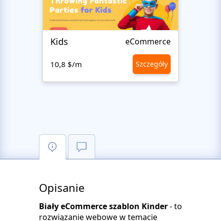
Kids
Start
eCommerce
10,8 $/m
Szczegóły
10,8 
Opisanie
Biały eCommerce szablon Kinder
- to
rozwiązanie webowe w temacie