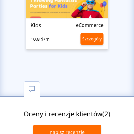
Kids
Start
eCommerce
10,8 $/m
Szczegóły
10,8 
Oceny i recenzje klientów(2)
napisz recenzję