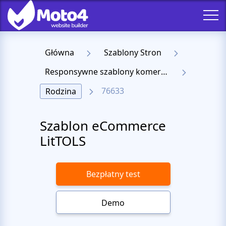
Główna
Szablony Stron
Responsywne szablony komercyjne
76633
Rodzina
Szablon eCommerce
LitTOLS
Bezpłatny test
Demo