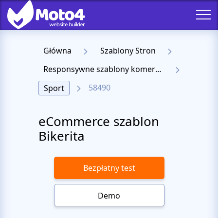
Główna
Szablony Stron
Responsywne szablony komercyjne
58490
Sport
eCommerce szablon
Bikerita
Bezpłatny test
Demo