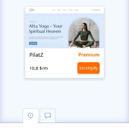
PilatZ
Ches
Premium
10,8 $/m
Szczegóły
10,8 