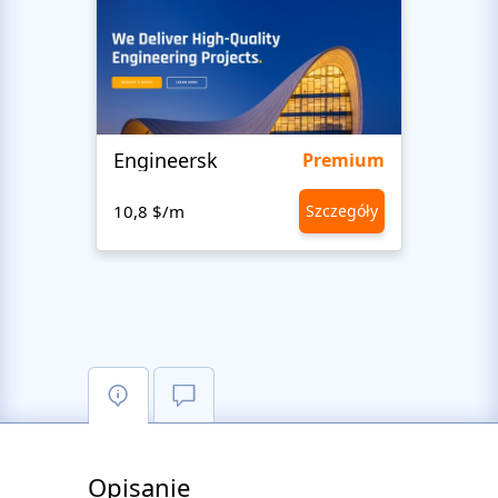
Engineersk
Move
Premium
10,8 $/m
Szczegóły
10,8 
Opisanie