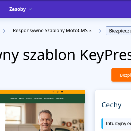
Zasoby
Responsywne Szablony MotoCMS 3
Biezpiec
ny szablon KeyPre
Bezpł
Cechy
Intuicyjny e