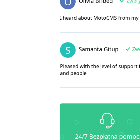
O
Olivia Bribed
Zwery
I heard about MotoCMS from my frie
S
Samanta Gitup
Zwe
Pleased with the level of support 
and people
24/7 Bezpłatna pomoc