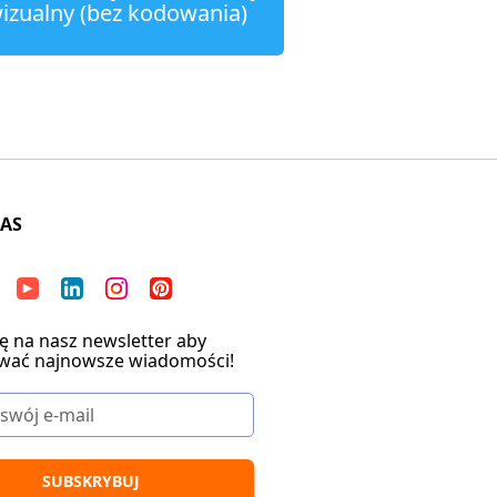
izualny (bez kodowania)
NAS
ię na nasz newsletter aby
wać najnowsze wiadomości!