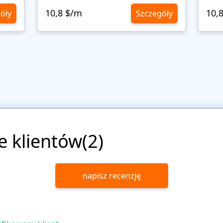
10,8 $/m
10,
óły
Szczegóły
e klientów(2)
napisz recenzję