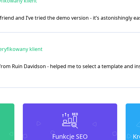
fikowany klient
nd and I’ve tried the demo version - it’s astonishingly eas
ryfikowany klient
from Ruin Davidson - helped me to select a template and inst
Funkcje SEO
Kr