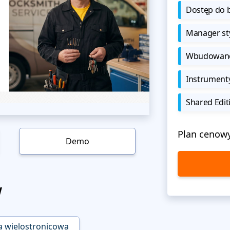
Dostęp do b
Manager sty
Wbudowane 
Instrument
Shared Edit
Plan cenow
Demo
w
a wielostronicowa