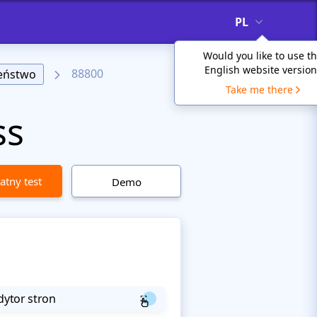
PL
Would you like to use t
English website version
88800
zeństwo
Take me there
ss
atny test
Demo
dytor stron