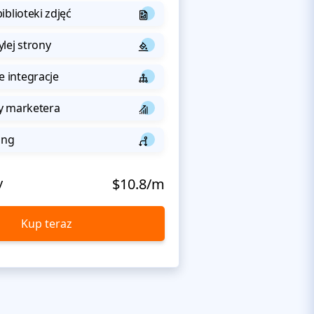
iblioteki zdjęć
lej strony
integracje
y marketera
ing
y
$10.8/m
Kup teraz