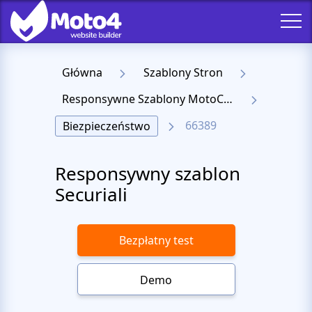
Główna
Szablony Stron
Responsywne Szablony MotoCMS 3
66389
Biezpieczeństwo
Responsywny szablon
Securiali
Bezpłatny test
Demo