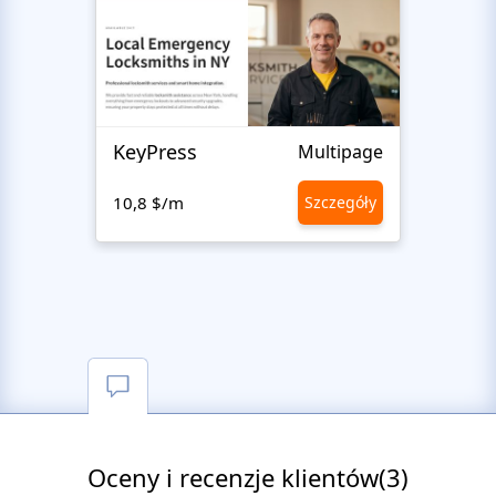
KeyPress
Multipage
10,8 $/m
Szczegóły
10,8 
Oceny i recenzje klientów(3)