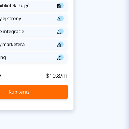
iblioteki zdjęć
lej strony
integracje
y marketera
ing
y
$10.8/m
Kup teraz