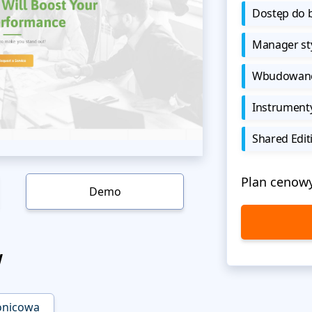
Dostęp do b
Manager sty
Wbudowane 
Instrument
Shared Edit
Plan cenow
Demo
w
onicowa