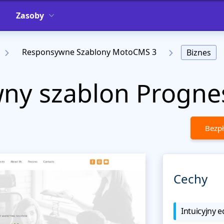
Zasoby
Responsywne Szablony MotoCMS 3
Biznes
ny szablon Progne
Bezpł
Cechy
Intuicyjny e