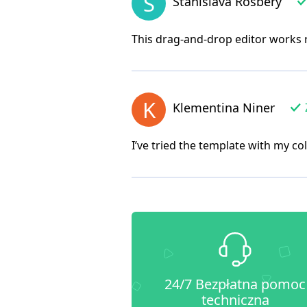
S
Stanislava Rosbery
This drag-and-drop editor works re
K
Klementina Niner
I’ve tried the template with my c
24/7 Bezpłatna pomoc
techniczna