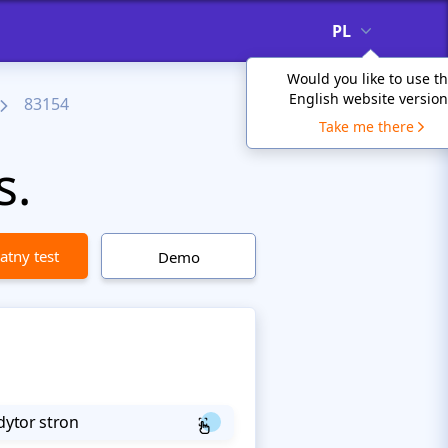
PL
Would you like to use t
English website version
83154
Take me there
s.
atny test
Demo
dytor stron