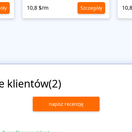
10,8 $/m
10,
óły
Szczegóły
e klientów(2)
napisz recenzję