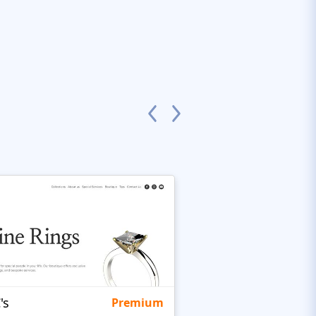
's
Targetty Agency
Premium