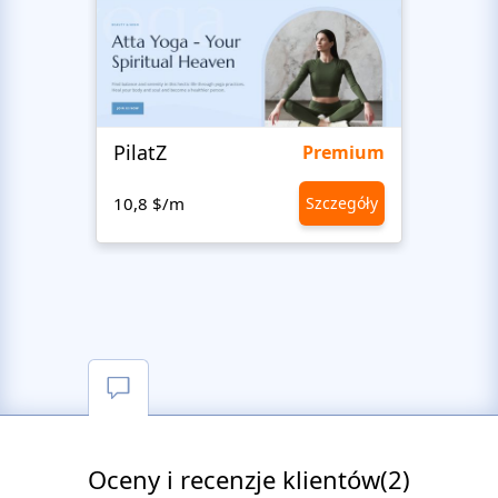
PilatZ
Ches
Premium
10,8 $/m
Szczegóły
10,8 
Oceny i recenzje klientów(2)