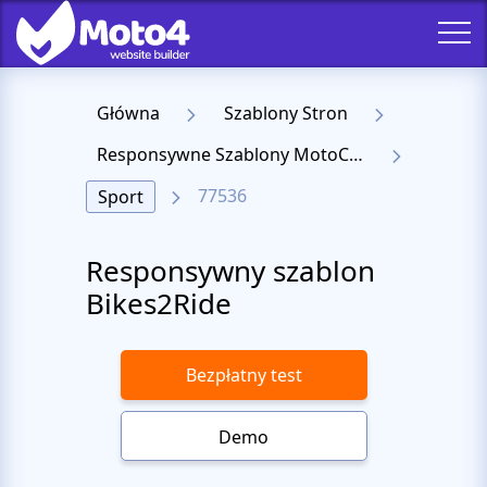
Główna
Szablony Stron
Responsywne Szablony MotoCMS 3
77536
Sport
Responsywny szablon
Bikes2Ride
Bezpłatny test
Demo