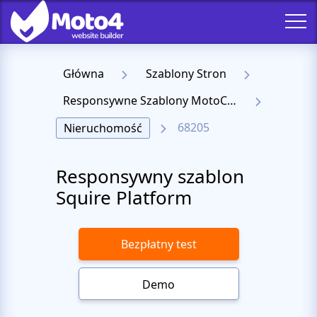
Główna
Szablony Stron
Responsywne Szablony MotoCMS 3
68205
Nieruchomość
Responsywny szablon
Squire Platform
Bezpłatny test
Demo