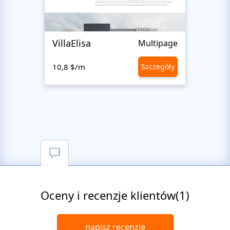
VillaElisa
Realt
Multipage
10,8 $/m
Szczegóły
10,8 
Oceny i recenzje klientów(1)
napisz recenzję