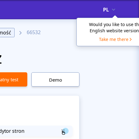
PL
Would you like to use t
English website version
66532
mość
Take me there
z
atny test
Demo
dytor stron