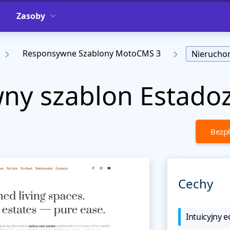
Zasoby
Responsywne Szablony MotoCMS 3
Nierucho
ny szablon Estado
Bezpł
Cechy
Intuicyjny e