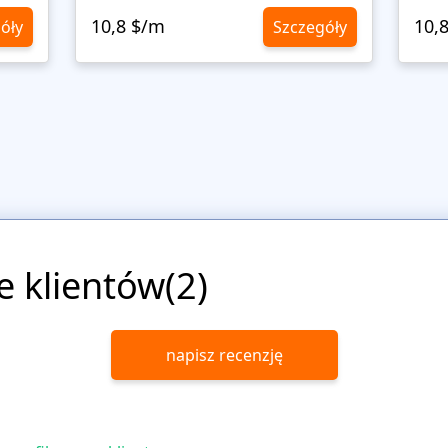
10,8 $/m
10,
óły
Szczegóły
e klientów(2)
napisz recenzję