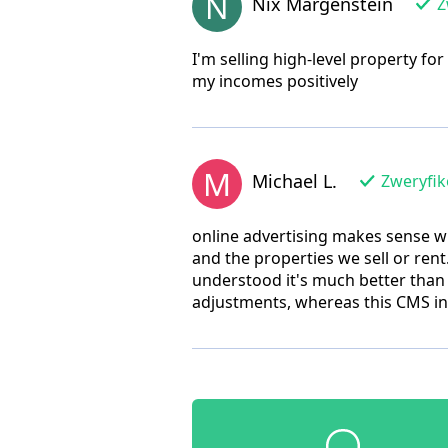
N
Nix Margenstein
Z
I'm selling high-level property fo
my incomes positively
M
Michael L.
Zweryfik
online advertising makes sense wi
and the properties we sell or rent.
understood it's much better than I
adjustments, whereas this CMS int