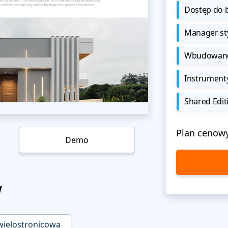
Dostęp do b
Manager sty
Wbudowane 
Instrument
Shared Edit
Plan cenow
Demo
w
wielostronicowa