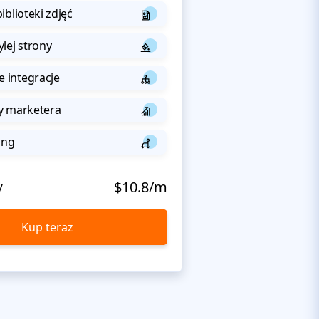
iblioteki zdjęć
lej strony
integracje
y marketera
ing
y
$10.8/m
Kup teraz