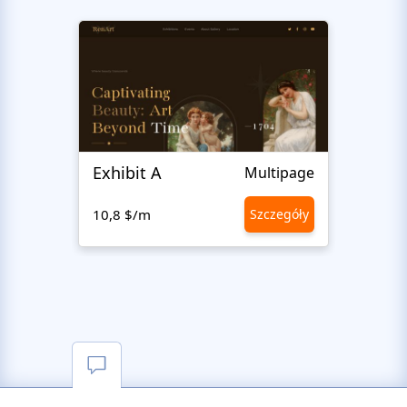
Exhibit A
Hiro
Multipage
10,8 $/m
Szczegóły
10,8 