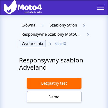
Główna
Szablony Stron
Responsywne Szablony MotoCMS 3
66540
Wydarzenia
Responsywny szablon
Adveland
Bezpłatny test
Demo