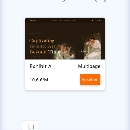
Exhibit A
Hiro
Multipage
10,6 €/M.
Ansehen
10,6 €