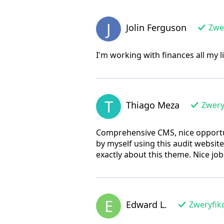
J
Jolin Ferguson
Zwer
I'm working with finances all my li
T
Thiago Meza
Zwery
Comprehensive CMS, nice opportuni
by myself using this audit website 
exactly about this theme. Nice j
E
Edward L.
Zweryfik