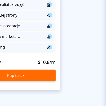
iblioteki zdjęć
lej strony
integracje
y marketera
ing
y
$10.8/m
Kup teraz