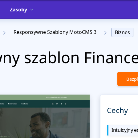
Zasoby
Responsywne Szablony MotoCMS 3
Biznes
ny szablon Financ
Bezpł
Cechy
Intuicyjny e