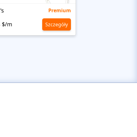
's
Targetty Agency
Premium
8 $/m
10,8 $/m
Szczegóły