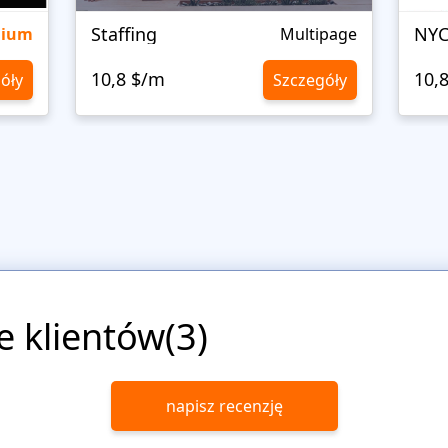
Staffing
NYC
mium
Multipage
10,8 $/m
10,
óły
Szczegóły
e klientów(3)
napisz recenzję