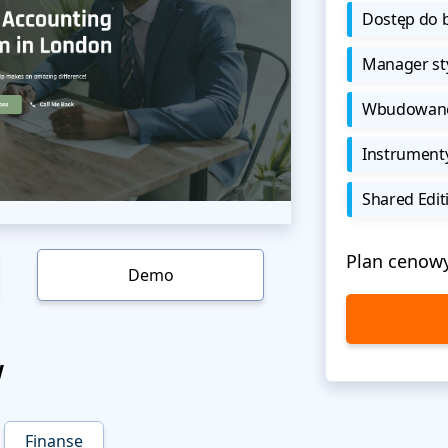
Dostęp do b
Manager sty
Wbudowane 
Instrument
Shared Edit
Plan cenow
Demo
w
Finanse