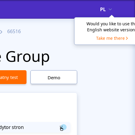
PL
Would you like to use t
English website version
66516
Take me there
e Group
atny test
Demo
dytor stron