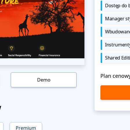
Dostęp do b
Manager sty
Wbudowane 
Instrument
Shared Edit
Plan cenow
Demo
w
Premium