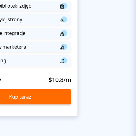
iblioteki zdjęć
lej strony
integracje
y marketera
ing
y
$10.8/m
Kup teraz