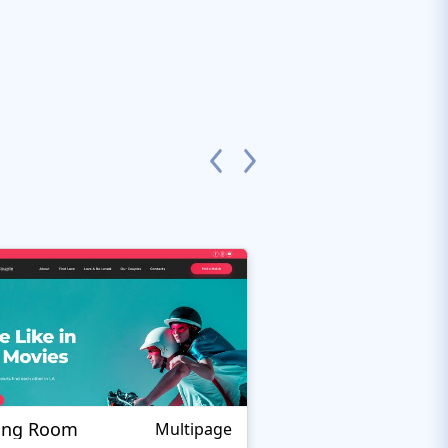
ing Room
Theurgy
Multipage