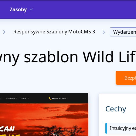
Zasoby
Responsywne Szablony MotoCMS 3
Wydarzen
y szablon Wild Lif
Bezpł
Cechy
Intuicyjny e