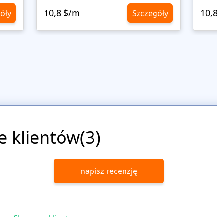
10,8 $/m
10,
óły
Szczegóły
e klientów(3)
napisz recenzję