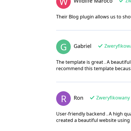
W
Wildlife Maroco
Zw
Their Blog plugin allows us to sho
G
Gabriel
Zweryfikowa
The template is great . A beauti
recommend this template because 
R
Ron
Zweryfikowany 
User-friendly backend . A high qua
created a beautiful website using