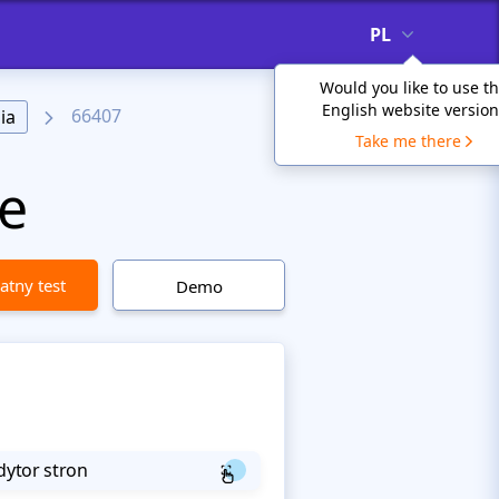
PL
Would you like to use t
English website version
66407
ia
Take me there
e
atny test
Demo
dytor stron