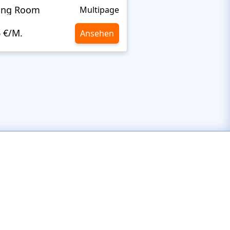
ing Room
Theurgy
Multipage
6 €/M.
10,6 €/M.
Ansehen