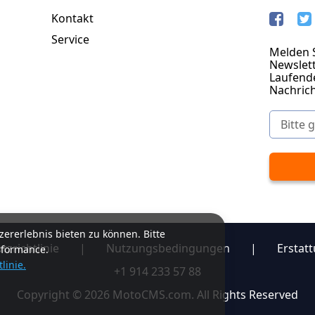
Kontakt
Service
Melden S
Newslett
Laufend
Nachric
ererlebnis bieten zu können. Bitte
zrichtlinie
|
Nutzungsbedingungen
|
Erstatt
rformance.
linie.
+1 914 233 57 88
Copyright © 2026 MotoCMS.com. All Rights Reserved