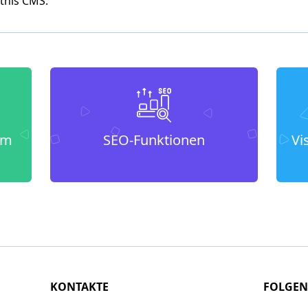
 this CMS.
um
SEO-Funktionen
Vi
KONTAKTE
FOLGEN