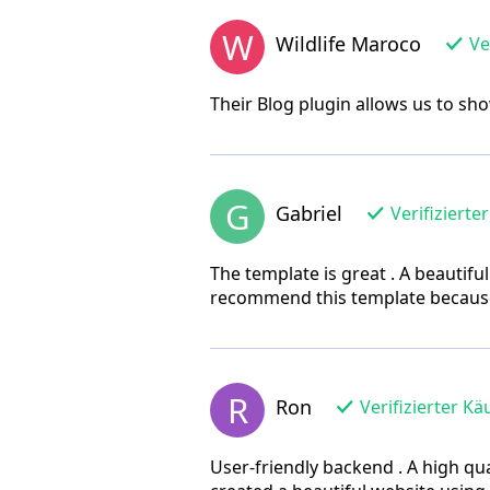
W
Wildlife Maroco
Ver
Their Blog plugin allows us to sho
G
Gabriel
Verifizierte
The template is great . A beauti
recommend this template because 
R
Ron
Verifizierter Kä
User-friendly backend . A high qua