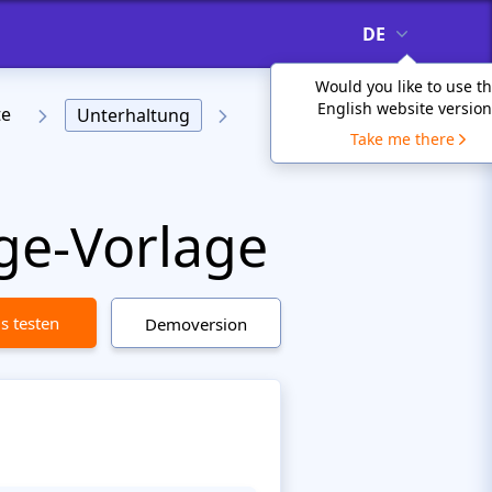
DE
Would you like to use t
English website version
te
Unterhaltung
Take me there
ge-Vorlage
is testen
Demoversion