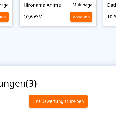
Hironama Anime
Dat
page
Multipage
10,6 €/M.
10,
hen
Ansehen
ungen(3)
Eine Bewertung schreiben