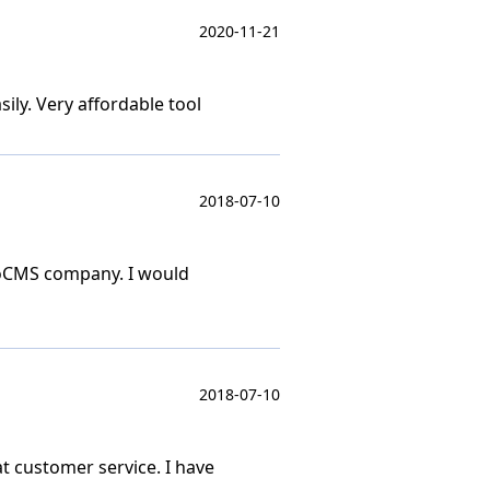
2020-11-21
ily. Very affordable tool
2018-07-10
otoCMS company. I would
2018-07-10
at customer service. I have