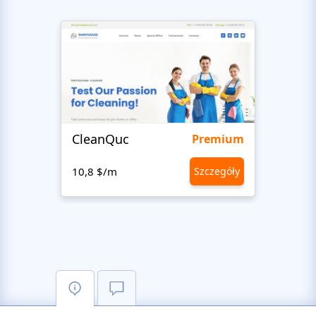
CleanQuc
ROOF
Premium
10,8 $/m
Szczegóły
10,8 