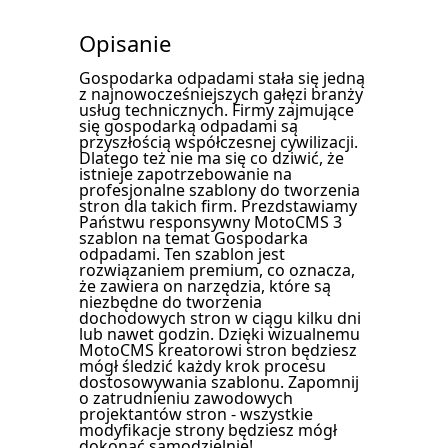
Opisanie
Gospodarka odpadami stała się jedną
z najnowocześniejszych gałęzi branży
usług technicznych. Firmy zajmujące
się gospodarką odpadami są
przyszłością współczesnej cywilizacji.
Dlatego też nie ma się co dziwić, że
istnieje zapotrzebowanie na
profesjonalne szablony do tworzenia
stron dla takich firm. Prezdstawiamy
Państwu responsywny MotoCMS 3
szablon na temat Gospodarka
odpadami. Ten szablon jest
rozwiązaniem premium, co oznacza,
że zawiera on narzędzia, które są
niezbędne do tworzenia
dochodowych stron w ciągu kilku dni
lub nawet godzin. Dzięki wizualnemu
MotoCMS kreatorowi stron będziesz
mógł śledzić każdy krok procesu
dostosowywania szablonu. Zapomnij
o zatrudnieniu zawodowych
projektantów stron - wszystkie
modyfikacje strony będziesz mógł
dokonać samodzielnie!