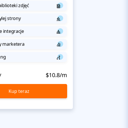
iblioteki zdjęć
lej strony
integracje
y marketera
ing
y
$10.8/m
Kup teraz