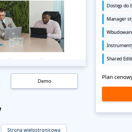
Dostęp do b
Manager sty
Wbudowane 
Instrument
Shared Edit
Plan cenow
Demo
w
Strona wielostronicowa