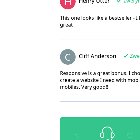
H
Henry Utter
Zweryf
This one looks like a bestseller - 
great
C
Cliff Anderson
Zwer
Responsive is a great bonus. I ch
create a website I need with mobil
mobiles. Very good!!