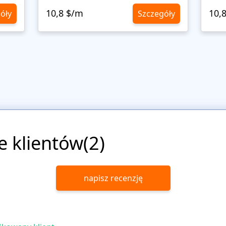
10,8 $/m
10,
óły
Szczegóły
e klientów(2)
napisz recenzję