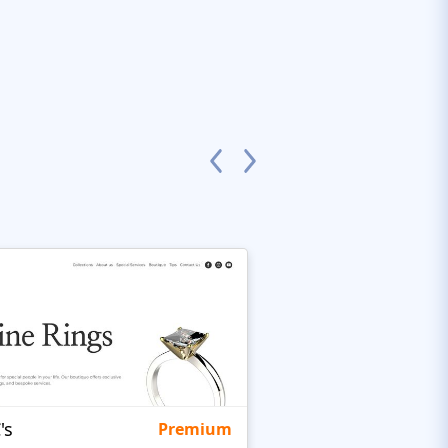
's
Targetty Agency
Premium