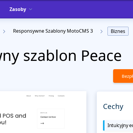
Zasoby
Responsywne Szablony MotoCMS 3
Biznes
ny szablon Peace
Bezpł
Cechy
Intuicyjny e