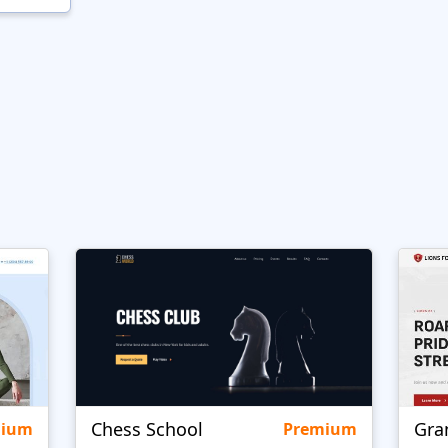
Chess School
Gra
mium
Premium