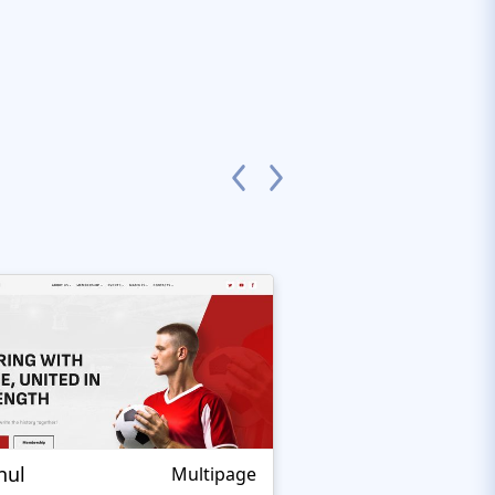
nul
Nextprest Extrem
Multipage