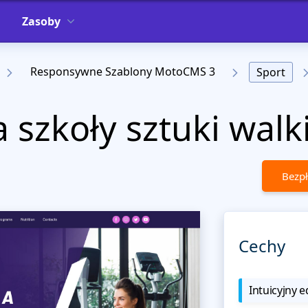
Zasoby
Responsywne Szablony MotoCMS 3
Sport
 szkoły sztuki walk
Bezpł
Cechy
Intuicyjny e