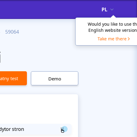
PL
Would you like to use t
English website version
59064
Take me there
i
atny test
Demo
dytor stron