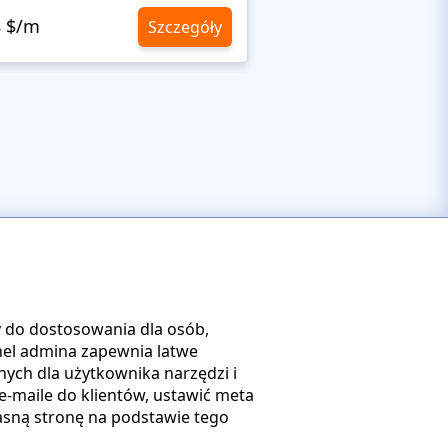
8 $/m
10,8 $/m
Szczegóły
wy do dostosowania dla osób,
el admina zapewnia latwe
ych dla użytkownika narzędzi i
e-maile do klientów, ustawić meta
asną stronę na podstawie tego