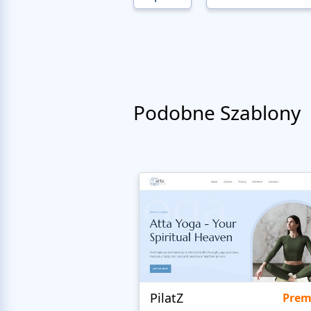
Podobne Szablony
PilatZ
Pre