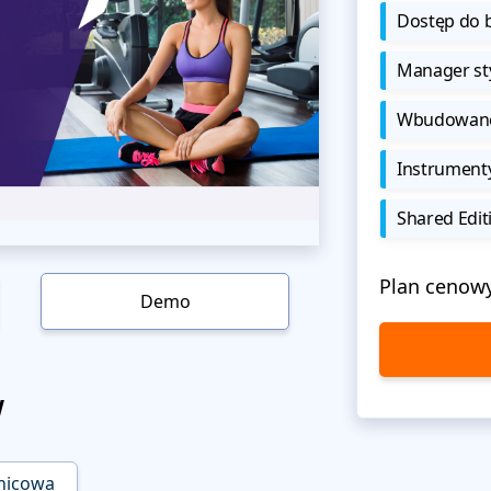
Dostęp do b
Manager sty
Wbudowane 
Instrument
Shared Edit
Plan cenow
Demo
w
onicowa