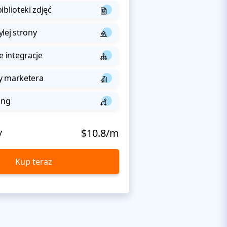
iblioteki zdjęć
lej strony
integracje
y marketera
ing
y
$10.8/m
Kup teraz