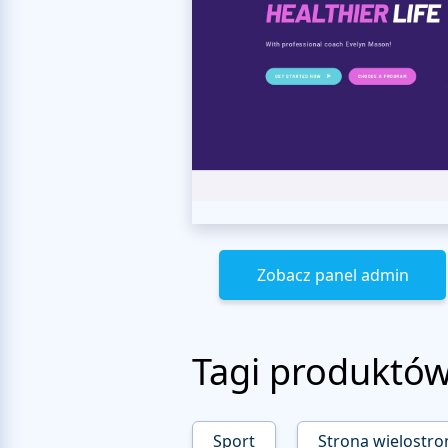
Zobacz panel admin
Tagi produktó
Sport
Strona wielostr