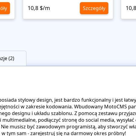
10,8 $/m
10,
óły
Szczegóły
zje (2)
osiada stylowy design, jest bardzo funkcjonalny i jest łat
miejętności w zakresie kodowania. Wbudowany MotoCMS pan
ego designu i układu szablonu. Z pomocą zestawu przyjazn
 multimedialne, podłączyć stronę do social media, wysyłać 
d. Nie musisz być zawodowym programistą, aby stworzyć wł
w tym sam - zarejestruj się na darmowy okres próbny!