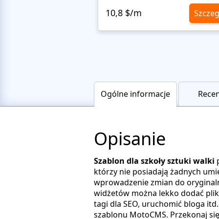
10,8 $/m
Szczeg
Ogólne informacje
Recen
Opisanie
Szablon dla szkoły sztuki walki
p
którzy nie posiadają żadnych u
wprowadzenie zmian do oryginaln
widżetów można lekko dodać pliki
tagi dla SEO, uruchomić bloga it
szablonu MotoCMS. Przekonaj się 