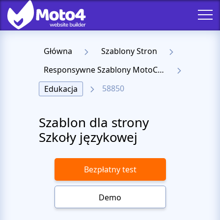
Główna
Szablony Stron
Responsywne Szablony MotoCMS 3
58850
Edukacja
Szablon dla strony
Szkoły językowej
Bezpłatny test
Demo