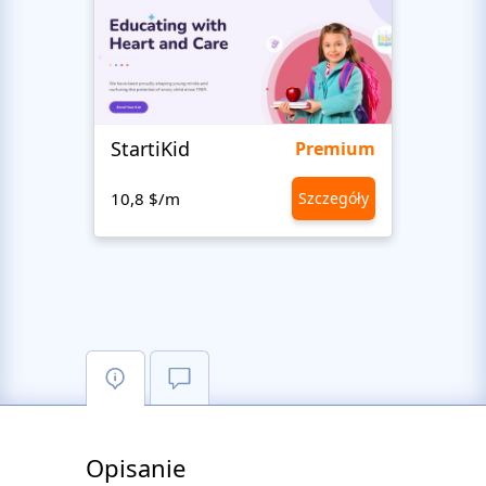
StartiKid
SayH
Premium
10,8 $/m
Szczegóły
10,8 
Opisanie