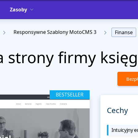
Zasoby
Responsywne Szablony MotoCMS 3
Finanse
a strony firmy księ
Bezpł
BESTSELLER
Cechy
Intuicyjny e