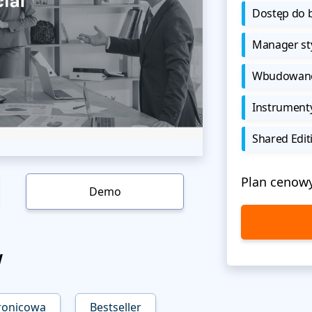
Dostęp do b
Manager sty
Wbudowane 
Instrument
Shared Edit
Plan cenow
Demo
w
tronicowa
Bestseller