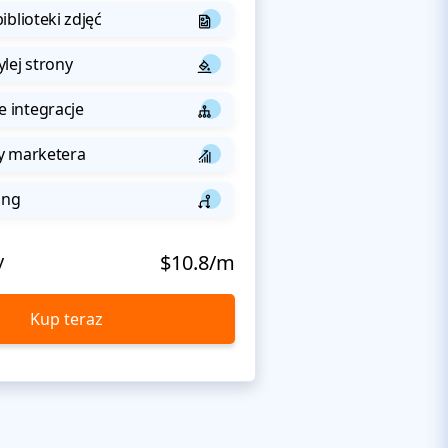
iblioteki zdjęć
lej strony
integracje
y marketera
ing
y
$10.8/m
Kup teraz