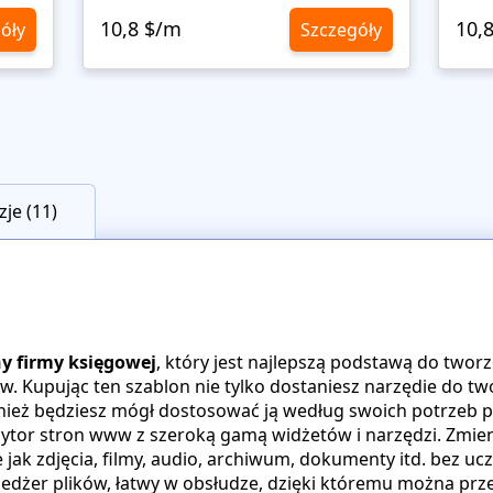
10,8 $/m
10,
óły
Szczegóły
je (11)
ny firmy księgowej
, który jest najlepszą podstawą do tworz
 Kupując ten szablon nie tylko dostaniesz narzędie do tw
eż będziesz mógł dostosować ją według swoich potrzeb p
dytor stron www z szeroką gamą widżetów i narzędzi. Zmien
kie jak zdjęcia, filmy, audio, archiwum, dokumenty itd. bez u
dżer plików, łatwy w obsłudze, dzięki któremu można prze