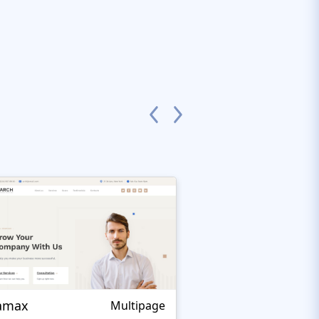
amax
Traddex
Multipage