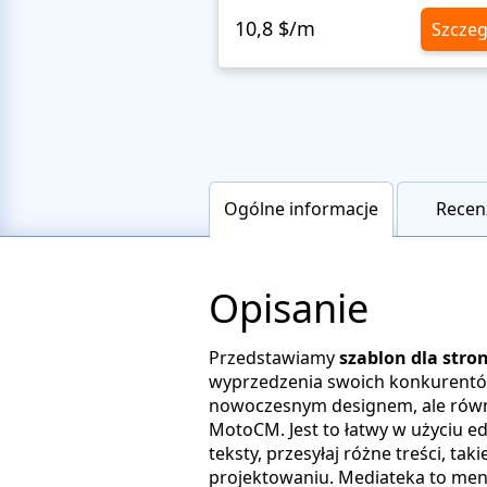
10,8 $/m
Szczeg
Ogólne informacje
Recenz
Opisanie
Przedstawiamy
szablon dla stro
wyprzedzenia swoich konkurentów.
nowoczesnym designem, ale równi
MotoCM. Jest to łatwy w użyciu e
teksty, przesyłaj różne treści, ta
projektowaniu. Mediateka to mene