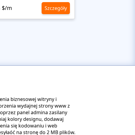
8 $/m
10,8 $/m
Szczegóły
enia biznesowej witryny i
orzenia wydajnej strony www z
oprzez panel admina zasilany
iaj kolory designu, dodawaj
czenia się kodowaniu i web
syłaóć na stronę do 2 MB plików.