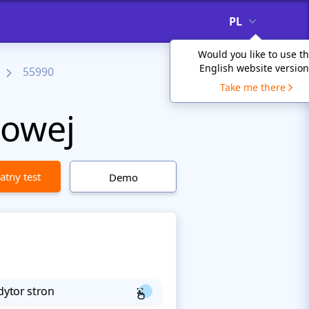
PL
Would you like to use t
English website version
55990
Take me there
gowej
atny test
Demo
dytor stron