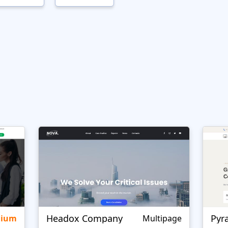
Headox Company
Pyr
mium
Multipage