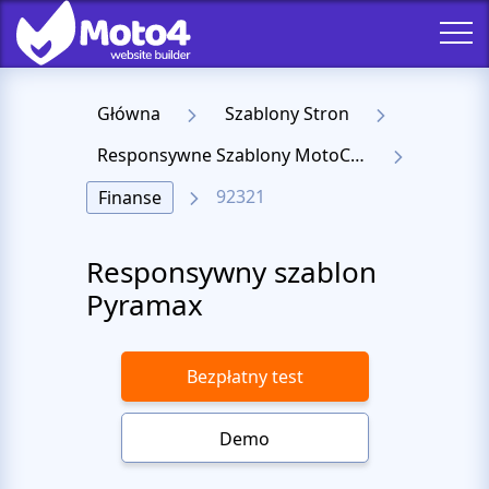
Główna
Szablony Stron
Responsywne Szablony MotoCMS 3
92321
Finanse
Responsywny szablon
Pyramax
Bezpłatny test
Demo