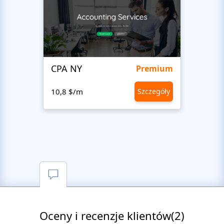
CPA NY
Head
Premium
10,8 $/m
Szczegóły
10,8 
Oceny i recenzje klientów(2)