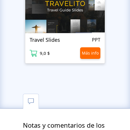
Travel Slides
Busin
PPT
9,0 $
Más info
9
Notas y comentarios de los