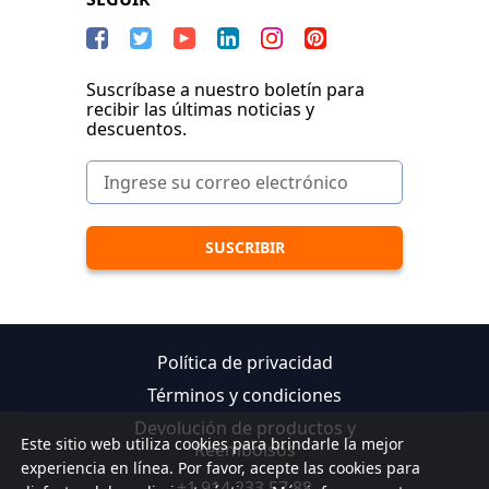
Suscríbase a nuestro boletín para
recibir las últimas noticias y
descuentos.
Política de privacidad
Términos y condiciones
Devolución de productos y
Este sitio web utiliza cookies para brindarle la mejor
Reembolsos
experiencia en línea. Por favor, acepte las cookies para
+1 914 233 57 88