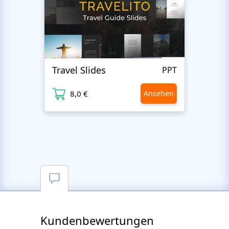
Travel Slides
Busin
PPT
8,0 €
Ansehen
8
Kundenbewertungen